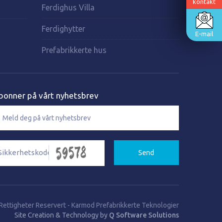
kontakt
Ferdighus Villa
Ferdighytter
E-mail
Prefabrikkerte hus
bonner på vårt nyhetsbrev
Send
Rettigheter Reservert
-
Karmod Prefabrikkerte Teknologier
Site Creation & Technology by
Q Software Solutions