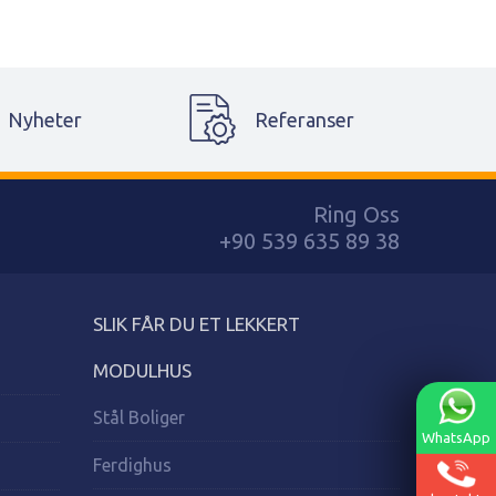
Nyheter
Referanser
Ring Oss
+90 539 635 89 38
SLIK FÅR DU ET LEKKERT
MODULHUS
Stål Boliger
WhatsApp
Ferdighus