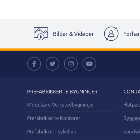
Bilder & Videoer
Forhan
PREFABRIKKERTE BYGNINGER
CONTA
Modulære Verkstedbygninger
Flatpak
Prefabrikkerte Kontorer
Byggep
Prefabrikkert Sykehus
Sandwi