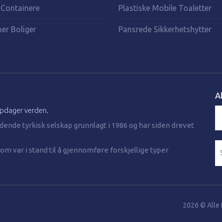
 Containere
Plastiske Mobile Toaletter
er Boliger
Pansrede Sikkerhetshytter
A
ppdager verden.
ende tyrkisk selskap grunnlagt i 1986 og har siden drevet
m var i stand til å gjennomføre forskjellige typer
2026 © Alle 