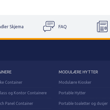
dler Skjema
FAQ
INERE
MODULÆRE HYTTER
ke Container
Modulære Kiosker
lass og Kontor Containere
Portable Hytter
ch Panel Container
Portable toaletter og dusjer