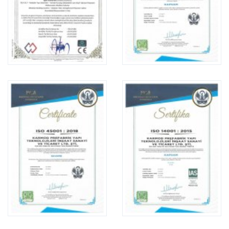
Karmod Magyarország
Karmod United Kingdom
Karmod Norge
Karmod Canada
Karmod Schweiz