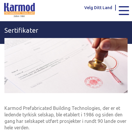
Karmod Global
Karmod Türkiye
Velg Ditt Land
Karmod العربية
Karmod Pусский
Sertifikater
Karmod Português
Karmod Español
Karmod Deutsche
Karmod Français
Karmod Україна
Karmod ایران
Karmod Europe
Karmod Netherlands
Karmod France
Karmod Polska
Karmod Ελλάδα
Karmod العربية
Karmod Prefabricated Building Technologies, der er et
ledende tyrkisk selskap, ble etablert i 1986 og siden den
Karmod Česko
Karmod България
gang har selskapet utført prosjekter i rundt 90 lande over
hele verden.