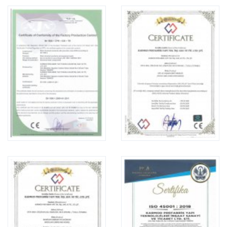
Karmod Қазақ
Karmod Indonesia
Karmod España
Karmod Romania
Karmod Serbia
Karmod Slovensko
Karmod Malaysia
Karmod Azərbaycan
Karmod ישראל
Karmod Россия
Karmod Suomi
Karmod Italia
Karmod საქართველო
Karmod Узбекистон
Karmod Հայաստան
Karmod Shqipëri
Karmod United States
Karmod Portugal