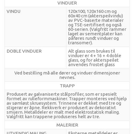
VINDUER
VINDU
120x100, 120x160 cm og
60x40 cm (akterspeilvindu)
av PVC-baserte materialer
og TSE-sertifisert og også
60-serien. (Valgfritt rammer
laget av sementplater kan
påføres rundt vinduer og
transomer).
DOBLE VINDUER
Alt glass som brukes til
vinduer er 4 + 16 + 4 doble
glass, og for akterspeilet
anvendes frostet glass
Ved bestilling må alle dører og vinduer dimensjoner
nevnes.
TRAPP
Produsert av galvaniserte stålprofiler, som er spesielt
formet av rulleformmaskiner. Trapper monteres ved hjelp
av sømløst skruesystem. Trinnene er dekket med tre og
stigerør er åpne. Rekkverk er produsert av dekorativt
smijern. Metalldeler er malt med elektrostatisk maling.
Valgfritt kan trappene produseres helt av tre.
MALERIER
UTVENDIG MALING
Eksterne metalldeler er