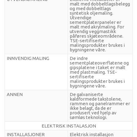
malt med dobbeltlagsbelegg
og med dobbeltlags
syntetisk oljemaling.
Utvendige
sementplaterpaneler er
malt med akrylmaling. For
utvendig veggmastikk
påføres skjøteområdene.
TSE-sertifiserte
malingsprodukter brukes i
bygningene våre.
INNVENDIG MALING
De indre
sementplateoverflatene og
gipsplatene i taket er malt
med plastmaling. TSE-
sertifiserte
malingsprodukter brukes i
bygningene våre.
ANNEN
De galvaniserte
kaldformede takstolene,
rammen og panelrammer er
ikke belagt, da de er
produsert ved hjelp av
sømløs teknologi.
ELEKTRISK INSTALASJON
INSTALLASJONER
Elektrisk installasjon