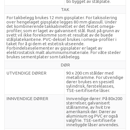
bli bygget av stålplate.
TAK
For takbelegg brukes 12 mm gipsplater. For takisolering
over hengelaget gipsplate legges 80 mm glassull. Under
det kombinerende takkabinettet er det festet omega-
profiler, som er laget av galvanisert stål. Rust på grunn av
svett vil ikke forekomme som et resultat av de buede
stålplatekantene. PVC-deksel brukes i omega-profiler i
taket for å gi dem et estetisk utseende.
Forbindelseselementer av gipsplater er laget av
elektrostatisk malt aluminiumsmateriale. For våte steder
brukes sementplater som takbelegg.
DØR
UTVENDIGE DØRER
90 x 200 cm ståldør med
metallramme. For utvendige
dører brukes en spesiell
sylindrisk, førsteklasses,
TSE-sertifiserte låser.
INNVENDIGE DØRER
Innvendige dører: På 80x200
størrelser, galvanisert
stålramme, av hvit tre
amerikansk dør. Dører av
aluminium og PVC er også
valgfrie. TSE-sertifiserte
innebygde låser anvendes.