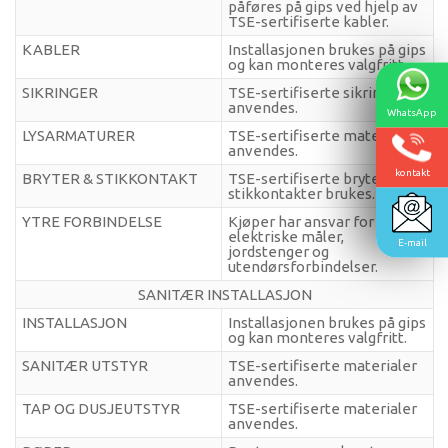
påføres på gips ved hjelp av
TSE-sertifiserte kabler.
KABLER
Installasjonen brukes på gips
og kan monteres valgfritt.
SIKRINGER
TSE-sertifiserte sikringer
anvendes.
WhatsApp
LYSARMATURER
TSE-sertifiserte materialer
anvendes.
kontakt
BRYTER & STIKKONTAKT
TSE-sertifiserte brytere og
stikkontakter brukes.
YTRE FORBINDELSE
Kjøper har ansvar for
elektriske måler,
E-mail
jordstenger og
utendørsforbindelser.
SANITÆR INSTALLASJON
INSTALLASJON
Installasjonen brukes på gips
og kan monteres valgfritt.
SANITÆR UTSTYR
TSE-sertifiserte materialer
anvendes.
TAP OG DUSJEUTSTYR
TSE-sertifiserte materialer
anvendes.