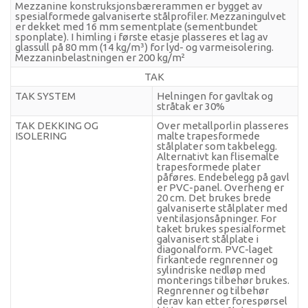
Mezzanine konstruksjonsbærerammen er bygget av
spesialformede galvaniserte stålprofiler. Mezzaningulvet
er dekket med 16 mm sementplate (sementbundet
sponplate). I himling i første etasje plasseres et lag av
glassull på 80 mm (14 kg/m³) for lyd- og varmeisolering.
Mezzaninbelastningen er 200 kg/m²
TAK
TAK SYSTEM
Helningen for gavltak og
stråtak er 30%
TAK DEKKING OG
Over metallporlin plasseres
ISOLERING
malte trapesformede
stålplater som takbelegg.
Alternativt kan flisemalte
trapesformede plater
påføres. Endebelegg på gavl
er PVC-panel. Overheng er
20 cm. Det brukes brede
galvaniserte stålplater med
ventilasjonsåpninger. For
taket brukes spesialformet
galvanisert stålplate i
diagonalform. PVC-laget
firkantede regnrenner og
sylindriske nedløp med
monterings tilbehør brukes.
Regnrenner og tilbehør
derav kan etter forespørsel