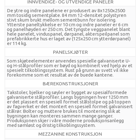
INNVENDIGE- OG UTVENDIGE PANELER
Karmod Magyarország
Karmod United Kingdom
De ytre og indre panelene er produsert av 8x1250x2500
mm tosidig sementplate. 84 mm 12-densitet polystyren
Karmod Norge
Karmod Canada
stivt skum brukt mellom sementbunn for isolering.
Ytterste paneltykkelse er 10 cm og indre paneler er 6 cm
og panelhøyden er 250 cm. Det tyngste veggpanelet blant
hele panelet, vinduspanel, dørpanel, akterspeilpanel som
Karmod Schweiz
prefabrikkerte hus er laget av (125x250 cm ytterdørpanel)
er 114 kg.
PANELSKJØTER
Som skjøteelementer anvendes spesielle galvaniserte U-
og H-stålprofiler som er bøyd og kombinert ved hjelp av et
spesielt tilkoblingssystem. Rust på grunn av svett vil ikke
forekomme som et resultat av de buede kantene.
BÆREKONSTRUKSJONER
Takstoler, bjelker og søyler er bygget av spesialformede
galvaniserte stålprofiler. Langs bygningen hver 1250 mm
er det plassert en spesiell formet stålstolpe og på toppen
av fagverket er det montert en spesiell formet galvanisert
stålrør. Bolter og muttere brukes til montering slik at
bygningen kan monteres sammen mange ganger.
Produksjonen skjer i våre moderne produksjonsanlegg
med sømløst og dristig tilkoblingssystem.
MEZZANINE KONSTRUKSJON