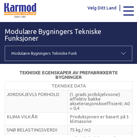
Karmod Global
Karmod Türkiye
Velg Ditt Land
Karmod العربية
Karmod Pусский
Modulære Bygningers Tekniske
Karmod Português
Karmod Español
Funksjoner
Karmod Deutsche
Karmod Français
Modulære Bygningers Tekniske Funk
Karmod Україна
Karmod ایران
sjoner
TEKNISKE EGENSKAPER AV PREFABRIKKERTE
BYGNINGER
Karmod Europe
Karmod Netherlands
TEKNISKE DATA
Karmod France
Karmod Polska
JORDSKJEVLS FORHOLD
(1. grads jordskjelvsone)
effektiv bakke
akselerasjonskoeffisient: A0
= 0,4
Karmod Ελλάδα
Karmod العربية
KLIMA VILKÅR
Produksjonen er basert på 3.
klimasone
Karmod Česko
Karmod България
SNØ BELASTINGSVERDI
75 kg / m2