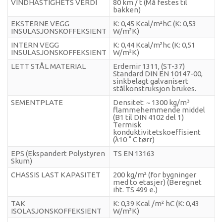
VINDHASTIGHETS VERDI
80 km / t (Må festes til
Karmod Қазақ
Karmod Indonesia
bakken)
EKSTERNE VEGG
K: 0,45 Kcal/m²hC (K: 0,53
Karmod España
Karmod Romania
INSULASJONSKOFFEKSIENT
W/m²K)
INTERN VEGG
K: 0,44 Kcal/m²hc (K: 0,51
INSULASJONSKOFFEKSIENT
W/m²K)
Karmod Serbia
Karmod Slovensko
LETT STÅL MATERIAL
Erdemir 1311, (ST-37)
Standard DIN EN 10147-00,
Karmod Malaysia
Karmod Azərbaycan
sinkbelagt galvanisert
stålkonstruksjon brukes.
SEMENTPLATE
Densitet: ~ 1300 kg/m³
Karmod ישראל
Karmod Россия
flammehemmende middel
(B1 til DIN 4102 del 1)
Termisk
Karmod Suomi
Karmod Italia
konduktivitetskoeffisient
(λ10 ˚ C tørr)
EPS (Ekspandert Polystyren
Karmod საქართველო
TS EN 13163
Karmod Узбекистон
Skum)
CHASSIS LAST KAPASITET
200 kg/m² (for bygninger
Karmod Հայաստան
Karmod Shqipëri
med to etasjer) (Beregnet
iht. TS 499 e.)
Karmod United States
Karmod Portugal
TAK
K: 0,39 Kcal /m² hC (K: 0,43
ISOLASJONSKOFFEKSIENT
W/m²K)