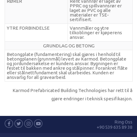
RØRER
Rent vannrør er laget av
PPRC og spillvannsrør er
laget av PVC og alle
materialer er TSE-
sertifisert.
YTRE FORBINDELSE
Vannmåler og ytre
tilkoblinger er kjøperens
ansvar.
GRUNDLAG OG BETONG
Betongplate (fundamentering) skal gjøres i henhold til
betongplanen (grunnmål) levert av Karmod. Betongplate
og jordundersøkelse er kundens ansvar. Bygningen er
festet til bakken med ankre og stålpinner. Forankret flåte
eller stålnettfundament skal utarbeides. Kunden er
ansvarlig for all gravearbeid.
Karmod Prefabricated Building Technologies har rett til å
gjøre endringer i teknisk spesifikasjon.
Ring Oss
+90 539 635 89 38